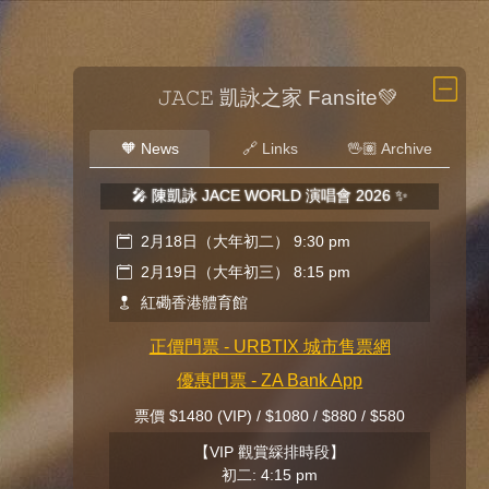
𝙹𝙰𝙲𝙴 凱詠之家 Fansite💚
🧡 News
🔗 Links
🖖🏽 Archive
🎤 陳凱詠 JACE WORLD 演唱會 2026 ✨
2月18日（大年初二） 9:30 pm
2月19日（大年初三） 8:15 pm
紅磡香港體育館
正價門票 - URBTIX 城市售票網
優惠門票 - ZA Bank App
票價 $1480 (VIP) / $1080 / $880 / $580
【VIP 觀賞綵排時段】
初二: 4:15 pm