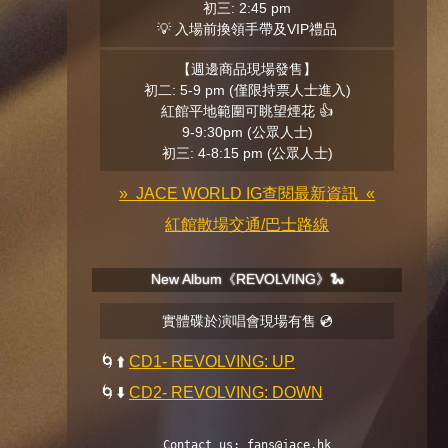
初三: 2:45 pm
💡 入場前換領手帶及VIP禮品
【週邊商品現場發售】
初二: 5-9 pm (僅限持票人士進入)
紅館平地範圍可眺望煙花 👍
9-9:30pm (公眾人士)
初三: 4-8:15 pm (公眾人士)
» JACE WORLD IG查閱最新資訊 «
紅館散場交通/巴士路線
New Album《REVOLVING》🐍
實體碟於演唱會現場有售 💿
🌀⬆️
CD1- REVOLVING: UP
🌀⬇️
CD2- REVOLVING: DOWN
Contact us: 
fans@jace.hk